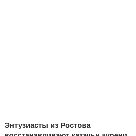
Энтузиасты из Ростова
восстанавливают казачьи курени