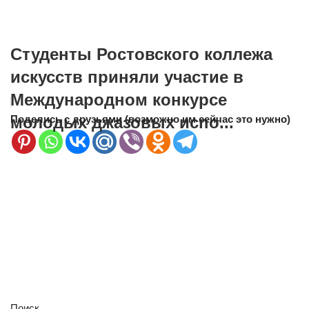
Студенты Ростовского коллежа
искусств приняли участие в
Международном конкурсе
молодых джазовых испо...
Поделись с друзьями (возможно им сейчас это нужно)
Поиск