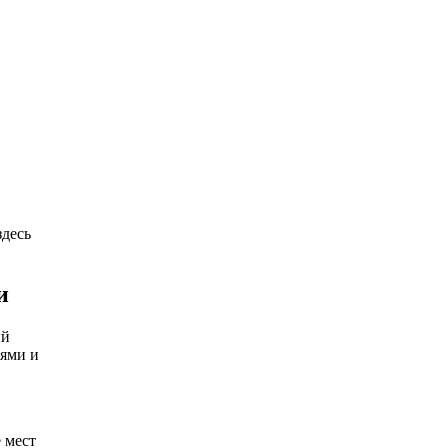
здесь
и
ый
тями и
 мест