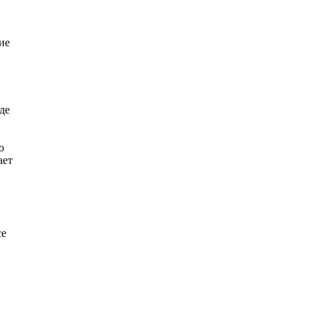
ие
де
о
ает
ce