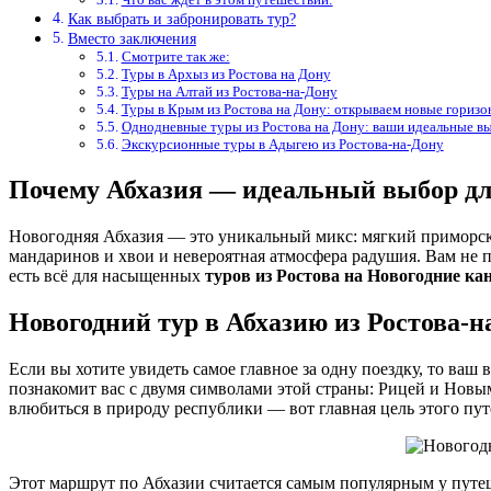
Как выбрать и забронировать тур?
Вместо заключения
Смотрите так же:
Туры в Архыз из Ростова на Дону
Туры на Алтай из Ростова-на-Дону
Туры в Крым из Ростова на Дону: открываем новые горизо
Однодневные туры из Ростова на Дону: ваши идеальные 
Экскурсионные туры в Адыгею из Ростова-на-Дону
Почему Абхазия — идеальный выбор дл
Новогодняя Абхазия — это уникальный микс: мягкий приморск
мандаринов и хвои и невероятная атмосфера радушия. Вам не 
есть всё для насыщенных
туров из Ростова на Новогодние к
Новогодний тур в Абхазию из Ростова-н
Если вы хотите увидеть самое главное за одну поездку, то ва
познакомит вас с двумя символами этой страны: Рицей и Нов
влюбиться в природу республики — вот главная цель этого пут
Этот маршрут по Абхазии считается самым популярным у путеше