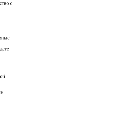
ство с
орные
дете
вой
ce