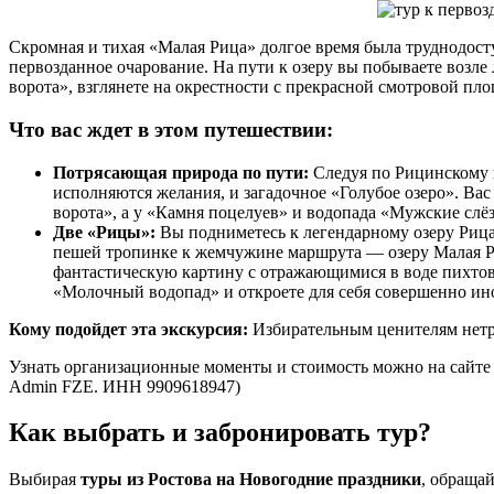
Скромная и тихая «Малая Рица» долгое время была труднодост
первозданное очарование. На пути к озеру вы побываете возл
ворота», взглянете на окрестности с прекрасной смотровой пл
Что вас ждет в этом путешествии:
Потрясающая природа по пути:
Следуя по Рицинскому ш
исполняются желания, и загадочное «Голубое озеро». Ва
ворота», а у «Камня поцелуев» и водопада «Мужские слё
Две «Рицы»:
Вы подниметесь к легендарному озеру Рица,
пешей тропинке к жемчужине маршрута — озеру Малая Ри
фантастическую картину с отражающимися в воде пихто
«Молочный водопад» и откроете для себя совершенно ино
Кому подойдет эта экскурсия:
Избирательным ценителям нетр
Узнать организационные моменты и стоимость можно на сайте 
Admin FZE. ИНН 9909618947)
Как выбрать и забронировать тур?
Выбирая
туры из Ростова на Новогодние праздники
, обраща