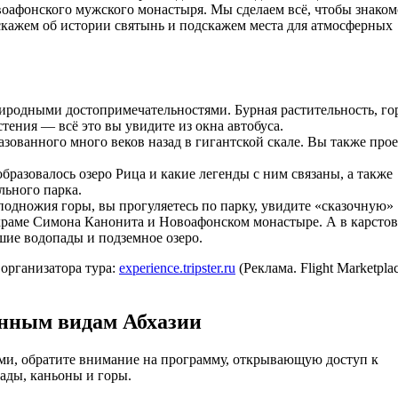
воафонского мужского монастыря. Мы сделаем всё, чтобы знаком
кажем об истории святынь и подскажем места для атмосферных
иродными достопримечательностями. Бурная растительность, г
тения — всё это вы увидите из окна автобуса.
азованного много веков назад в гигантской скале. Вы также прое
бразовалось озеро Рица и какие легенды с ним связаны, а также
льного парка.
одножия горы, вы прогуляетесь по парку, увидите «сказочную»
храме Симона Канонита и Новоафонском монастыре. А в карсто
шие водопады и подземное озеро.
организатора тура:
experience.tripster.ru
(Реклама. Flight Marketpla
анным видам Абхазии
и, обратите внимание на программу, открывающую доступ к
ады, каньоны и горы.