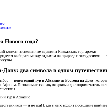
нты
выходные
я Нового года?
ий климат, заснеженные вершины Кавказских гор, аромат
придется выбирать между отдыхом на природе и экскурсиями — 
аникулы
.
а-Дону: два символа в одном путешестви
ш выбор —
новогодний тур в Абхазию из Ростова на Дону
, котор
ым Афоном. Познакомиться с двумя яркими достопримечательнос
ешествия.
ственников — и не зря! Ведь в него входит посещение must-see