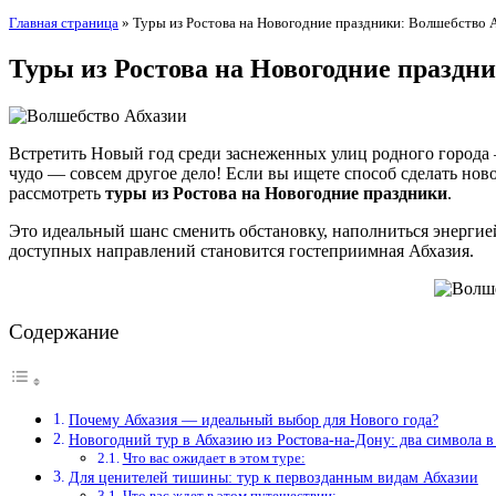
Главная страница
»
Туры из Ростова на Новогодние праздники: Волшебство А
Туры из Ростова на Новогодние праздни
Встретить Новый год среди заснеженных улиц родного города 
чудо — совсем другое дело! Если вы ищете способ сделать но
рассмотреть
туры из Ростова на Новогодние праздники
.
Это идеальный шанс сменить обстановку, наполниться энергией
доступных направлений становится гостеприимная Абхазия.
Содержание
Почему Абхазия — идеальный выбор для Нового года?
Новогодний тур в Абхазию из Ростова-на-Дону: два символа 
Что вас ожидает в этом туре:
Для ценителей тишины: тур к первозданным видам Абхазии
Что вас ждет в этом путешествии: