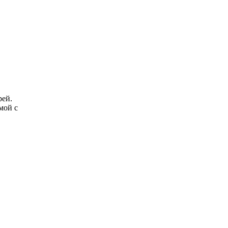
рей.
мой с