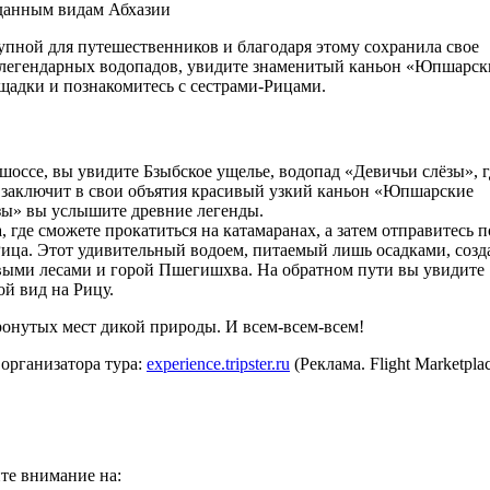
упной для путешественников и благодаря этому сохранила свое
е легендарных водопадов, увидите знаменитый каньон «Юпшарск
ощадки и познакомитесь с сестрами-Рицами.
оссе, вы увидите Бзыбское ущелье, водопад «Девичьи слёзы», г
с заключит в свои объятия красивый узкий каньон «Юпшарские
зы» вы услышите древние легенды.
 где сможете прокатиться на катамаранах, а затем отправитесь п
ца. Этот удивительный водоем, питаемый лишь осадками, созд
выми лесами и горой Пшегишхва. На обратном пути вы увидите
й вид на Рицу.
онутых мест дикой природы. И всем-всем-всем!
организатора тура:
experience.tripster.ru
(Реклама. Flight Marketpla
йте внимание на: