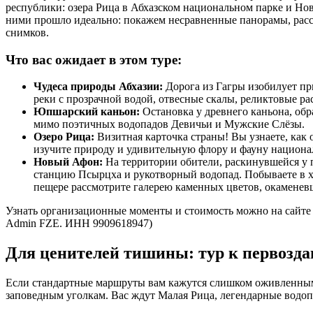
республики: озера Рица в Абхазском национальном парке и Но
ними прошло идеально: покажем несравненные панорамы, расс
снимков.
Что вас ожидает в этом туре:
Чудеса природы Абхазии:
Дорога из Гагры изобилует пр
реки с прозрачной водой, отвесные скалы, реликтовые рас
Юпшарский каньон:
Остановка у древнего каньона, обр
мимо поэтичных водопадов Девичьи и Мужские Слёзы.
Озеро Рица:
Визитная карточка страны! Вы узнаете, как о
изучите природу и удивительную флору и фауну национа
Новый Афон:
На территории обители, раскинувшейся у п
станцию Псырцха и рукотворный водопад. Побываете в 
пещере рассмотрите галерею каменных цветов, окаменев
Узнать организационные моменты и стоимость можно на сайте 
Admin FZE. ИНН 9909618947)
Для ценителей тишины: тур к первозд
Если стандартные маршруты вам кажутся слишком оживленным
заповедным уголкам. Вас ждут Малая Рица, легендарные водоп